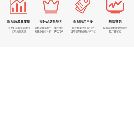
短视频流量变现
提升品牌影响力
短视频用户多
精准营销
引发粉丝喜爱与认同
发挥品牌影响力，推广信息传播
短视频用户多达6.6亿
精准面向有需求的客户
实现流量变现
到更多目标人群，获取用户信任
日均视频播放量约200亿
推广更智能
让短视频来的询盘一路飙升
浩瀚网络为您量身定制短视频运营方案
诉求分析
用户画像