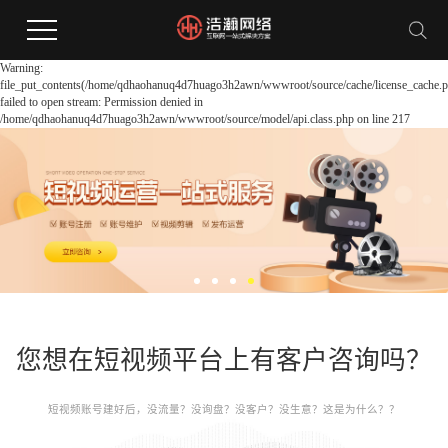
Warning:
file_put_contents(/home/qdhaohanuq4d7huago3h2awn/wwwroot/source/cache/license_cache.p
failed to open stream: Permission denied in
/home/qdhaohanuq4d7huago3h2awn/wwwroot/source/model/api.class.php on line 217
您想在短视频平台上有客户咨询吗？
短视频账号建好后，没流量？没询盘？没客户？没生意？这是为什么？？