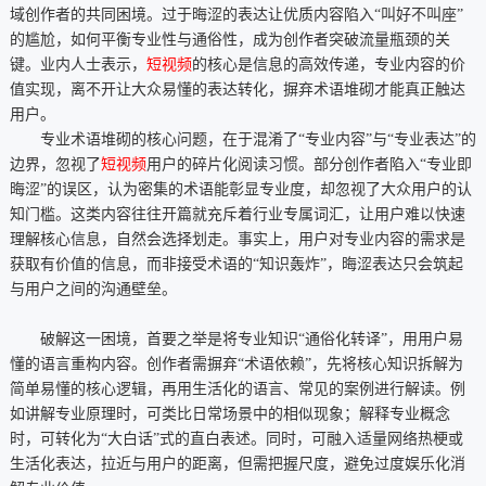
域创作者的共同困境。过于晦涩的表达让优质内容陷入“叫好不叫座”
的尴尬，如何平衡专业性与通俗性，成为创作者突破流量瓶颈的关
键。业内人士表示，
短视频
的核心是信息的高效传递，专业内容的价
值实现，离不开让大众易懂的表达转化，摒弃术语堆砌才能真正触达
用户。
专业术语堆砌的核心问题，在于混淆了“专业内容”与“专业表达”的
边界，忽视了
短视频
用户的碎片化阅读习惯。部分创作者陷入“专业即
晦涩”的误区，认为密集的术语能彰显专业度，却忽视了大众用户的认
知门槛。这类内容往往开篇就充斥着行业专属词汇，让用户难以快速
理解核心信息，自然会选择划走。事实上，用户对专业内容的需求是
获取有价值的信息，而非接受术语的“知识轰炸”，晦涩表达只会筑起
与用户之间的沟通壁垒。
破解这一困境，首要之举是将专业知识“通俗化转译”，用用户易
懂的语言重构内容。创作者需摒弃“术语依赖”，先将核心知识拆解为
简单易懂的核心逻辑，再用生活化的语言、常见的案例进行解读。例
如讲解专业原理时，可类比日常场景中的相似现象；解释专业概念
时，可转化为“大白话”式的直白表述。同时，可融入适量网络热梗或
生活化表达，拉近与用户的距离，但需把握尺度，避免过度娱乐化消